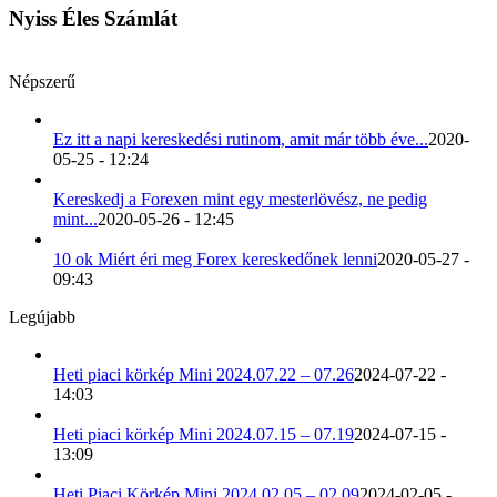
Nyiss Éles Számlát
Népszerű
Ez itt a napi kereskedési rutinom, amit már több éve...
2020-
05-25 - 12:24
Kereskedj a Forexen mint egy mesterlövész, ne pedig
mint...
2020-05-26 - 12:45
10 ok Miért éri meg Forex kereskedőnek lenni
2020-05-27 -
09:43
Legújabb
Heti piaci körkép Mini 2024.07.22 – 07.26
2024-07-22 -
14:03
Heti piaci körkép Mini 2024.07.15 – 07.19
2024-07-15 -
13:09
Heti Piaci Körkép Mini 2024.02.05 – 02.09
2024-02-05 -