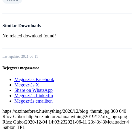
Similar Downloads
No related download found!
Last updated 2021-06-11
Bejegyzés megosztása
Megosztás Facebook
Megosztás X
Share on WhatsApp
Megosztás LinkedIn
Megosztás emailben
https://oszinteforex.hu/anything/2020/12/blog_thumb.jpg
360
640
Rácz Gábor
http://oszinteforex.hu/anything/2019/12/ofx_logo.png
Rácz Gábor
2020-12-04 14:03:23
2021-06-11 23:43:43
Metatrader 4
Sablon TPL