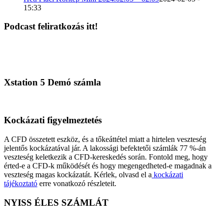
15:33
Podcast feliratkozás itt!
Xstation 5 Demó számla
Kockázati figyelmeztetés
A CFD összetett eszköz, és a tőkeáttétel miatt a hirtelen veszteség
jelentős kockázatával jár. A lakossági befektetői számlák 77 %-án
veszteség keletkezik a CFD-kereskedés során. Fontold meg, hogy
érted-e a CFD-k működését és hogy megengedheted-e magadnak a
veszteség magas kockázatát. Kérlek, olvasd el a
kockázati
tájékoztató
erre vonatkozó részleteit.
NYISS ÉLES SZÁMLÁT