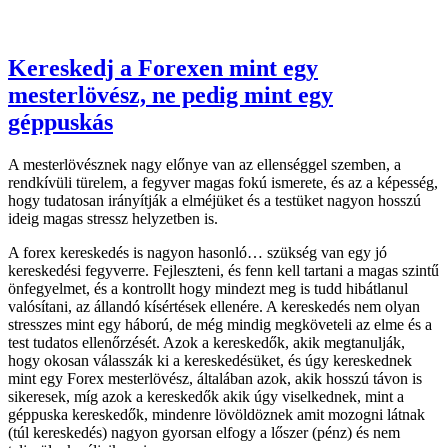
Kereskedj a Forexen mint egy
mesterlövész, ne pedig mint egy
géppuskás
A mesterlövésznek nagy előnye van az ellenséggel szemben, a
rendkívüli türelem, a fegyver magas fokú ismerete, és az a képesség,
hogy tudatosan irányítják a elméjüket és a testüket nagyon hosszú
ideig magas stressz helyzetben is.
A forex kereskedés is nagyon hasonló… szükség van egy jó
kereskedési fegyverre. Fejleszteni, és fenn kell tartani a magas szintű
önfegyelmet, és a kontrollt hogy mindezt meg is tudd hibátlanul
valósítani, az állandó kísértések ellenére. A kereskedés nem olyan
stresszes mint egy háború, de még mindig megköveteli az elme és a
test tudatos ellenőrzését. Azok a kereskedők, akik megtanulják,
hogy okosan válasszák ki a kereskedésüket, és úgy kereskednek
mint egy Forex mesterlövész, általában azok, akik hosszú távon is
sikeresek, míg azok a kereskedők akik úgy viselkednek, mint a
géppuska kereskedők, mindenre lövöldöznek amit mozogni látnak
(túl kereskedés) nagyon gyorsan elfogy a lőszer (pénz) és nem