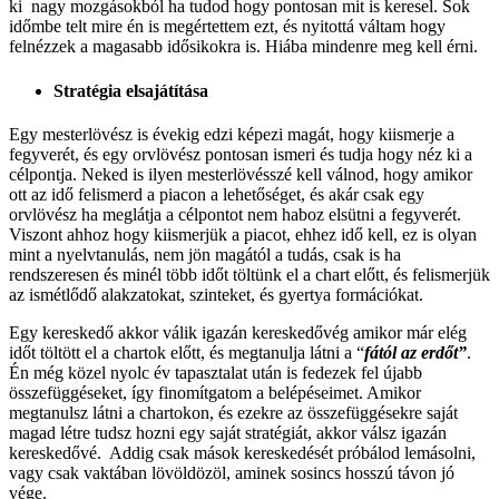
ki nagy mozgásokból ha tudod hogy pontosan mit is keresel. Sok
időmbe telt mire én is megértettem ezt, és nyitottá váltam hogy
felnézzek a magasabb idősikokra is. Hiába mindenre meg kell érni.
Stratégia elsajátítása
Egy mesterlövész is évekig edzi képezi magát, hogy kiismerje a
fegyverét, és egy orvlövész pontosan ismeri és tudja hogy néz ki a
célpontja. Neked is ilyen mesterlövésszé kell válnod, hogy amikor
ott az idő felismerd a piacon a lehetőséget, és akár csak egy
orvlövész ha meglátja a célpontot nem haboz elsütni a fegyverét.
Viszont ahhoz hogy kiismerjük a piacot, ehhez idő kell, ez is olyan
mint a nyelvtanulás, nem jön magától a tudás, csak is ha
rendszeresen és minél több időt töltünk el a chart előtt, és felismerjük
az ismétlődő alakzatokat, szinteket, és gyertya formációkat.
Egy kereskedő akkor válik igazán kereskedővég amikor már elég
időt töltött el a chartok előtt, és megtanulja látni a “
fától az erdőt”
.
Én még közel nyolc év tapasztalat után is fedezek fel újabb
összefüggéseket, így finomítgatom a belépéseimet. Amikor
megtanulsz látni a chartokon, és ezekre az összefüggésekre saját
magad létre tudsz hozni egy saját stratégiát, akkor válsz igazán
kereskedővé. Addig csak mások kereskedését próbálod lemásolni,
vagy csak vaktában lövöldözöl, aminek sosincs hosszú távon jó
vége.