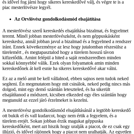
és idővel fog járni hogy sikeres kereskedővé válj, és végre te is a
piac mesterlövésze legyél.
Az Orvlövész gondolkodásmód elsajátítása
A mesterlövész szerű kereskedés elsajátítása bizalmat, és fegyelmet
teremt. Minél jobban mesterlövészként, és nem géppuskásként
kereskedsz, annál jobban javul a bizalmad és a fegyelmed a rendszer
iránt. Ennek következménye az lesz hogy jutalomban részesülsz a
türelemért , és megtapasztalod hogy a türelem hosszú távon
kifizetődik. Amint felépül a hited a saját rendszeredben minden
sokkal könnyebbé válik. Ezek olyan folyamatok amin minden
kereskedőnek át kell esnie ha sikeres kereskedővé akar válni.
Ez az a meló amit be kell vállalnod, ebben sajnos nem tudok neked
segíteni. Én megmutatom hogy mit csinálok, neked pedig nincs más
dolgod, mint egy demó számlán leteszteled, és ha sikerült
elsajátítanod a módszert, kicsiben elkezded egy éles számlán hogy
megtanuld az ezzel járó érzelmeket is kezelni.
A mesterlövész gondolkodásmód elsajátításánál a legtöbb kereskedő
ott bukik el és vall kudarcot, hogy nem értik a fegyelem, és a
türelem erejét. Sokan jobban érzik magukat géppuska
kereskedőként, mert azt hiszik hogy uralják a piacot, de ez csak egy
illúzió, és idővel rájönnek hogy a piacot nem uralhatják. Az egyetlen