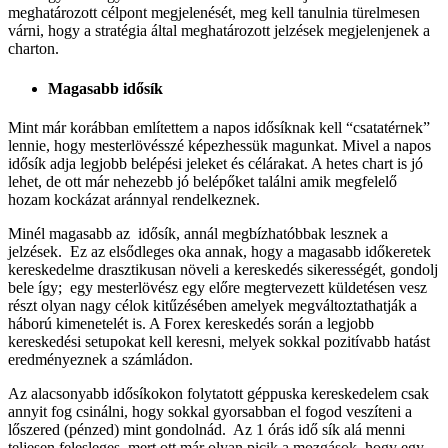
meghatározott célpont megjelenését, meg kell tanulnia türelmesen
várni, hogy a stratégia által meghatározott jelzések megjelenjenek a
charton.
Magasabb idősík
Mint már korábban említettem a napos idősíknak kell “csatatérnek”
lennie, hogy mesterlövésszé képezhessük magunkat. Mivel a napos
idősík adja legjobb belépési jeleket és célárakat. A hetes chart is jó
lehet, de ott már nehezebb jó belépőket találni amik megfelelő
hozam kockázat aránnyal rendelkeznek.
Minél magasabb az idősík, annál megbízhatóbbak lesznek a
jelzések. Ez az elsődleges oka annak, hogy a magasabb időkeretek
kereskedelme drasztikusan növeli a kereskedés sikerességét, gondolj
bele így; egy mesterlövész egy előre megtervezett küldetésen vesz
részt olyan nagy célok kitűzésében amelyek megváltoztathatják a
háború kimenetelét is. A Forex kereskedés során a legjobb
kereskedési setupokat kell keresni, melyek sokkal pozitívabb hatást
eredményeznek a számládon.
Az alacsonyabb idősíkokon folytatott géppuska kereskedelem csak
annyit fog csinálni, hogy sokkal gyorsabban el fogod veszíteni a
lőszered (pénzed) mint gondolnád. Az 1 órás idő sík alá menni
teljesen felesleges, mert ott már olyan picik a mozgások, hogy egy