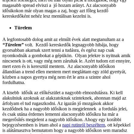
magasabb spread elviszi a jó hozam arányt. Az alacsonyabb
idősikokon már olyan magas a zaj, hogy azt főleg kezdő
kereskedőként nehéz lesz mentálisan kezelni is.
Türelem
A legfontosabb dolog amit az elmúlt évek alatt megtanultam az a
“Türelem”
volt. Kezdő kereskedők legnagyobb hibája, hogy
gyorsabban akarnak szert tenni a tudásra, és egész nap csak
nyomkodnák a gombokat a gépükön. Olyan jelekre is nyitnak amik
nincsenek is ott, vagy még nem zárultak le. Azért tudom ezt ennyire,
mert ezen és is keresztül mentem. Az alacsonyabb idősíkon
állandóan a trend ellen mentem mert megláttam egy zöld gyertyát,
közben a napos gyertya még nem ért le arra a szintre ahol
fordulhatna.
A kisebb idősík az előkészület a nagyobb elmozdulásra. Ki kell
alakulniuk azoknak az alakzatoknak szinteknek, ahonnan majd az
árfolyam el tud rugaszkodni. Az igazán jó mozgások akkor
kezdődnek ha a nagyobb idősíkon is megjelennek a fordulás jelei,
és csak utána érdemes lemenni alacsonyabb idősíkra ha már a
megerősítés megjelent a nagyobb idősíkon. Ahogy egy korábbi
bejegyzésemben is írtam ahol a
napi rutinról beszéltem
, ott képekkel
is alátámasztva bemutatom hogy a nagyobb idősíkon sem maradsz