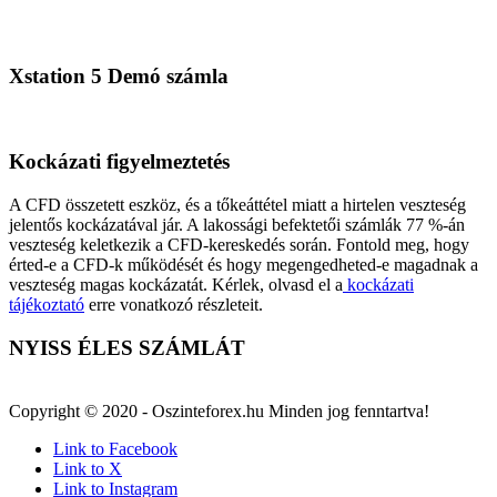
Xstation 5 Demó számla
Kockázati figyelmeztetés
A CFD összetett eszköz, és a tőkeáttétel miatt a hirtelen veszteség
jelentős kockázatával jár. A lakossági befektetői számlák 77 %-án
veszteség keletkezik a CFD-kereskedés során. Fontold meg, hogy
érted-e a CFD-k működését és hogy megengedheted-e magadnak a
veszteség magas kockázatát. Kérlek, olvasd el a
kockázati
tájékoztató
erre vonatkozó részleteit.
NYISS ÉLES SZÁMLÁT
Copyright © 2020 - Oszinteforex.hu Minden jog fenntartva!
Link to Facebook
Link to X
Link to Instagram