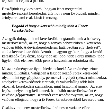
teljesülnek céljaik a piacon.
Beszéljünk egy kicsit arról, hogyan lehet megtanulni
mesterlövészként kereskedni, úgy hogy nem lövöldözik minden
árfolyamra ami csak kicsit is mozog.
Fogadd el hogy a kevesebb mindig több a Forex
kereskedésben
Az egyik dolog, amit mi kereskedők megtanulhatunk a hadsereg
mesterlövészétől, az az, hogy bizonyos helyzetekben a kevesebb
valóban több. A devizakereskedelem határozottan egy „helyzet”,
ahol a kevesebb az több. Azonban nagyon gyakori, hogy a kezdő
kereskedők úgy érzik, hogy több az jobb, több Forex mutató, több
ügylet, több elemzés, több pénz a haszontalan robotokra stb.
Mi az eredménye az ilyen hiedelmeknek?
Az eredmény szinte
mindig túllicitálás.
Valójában a legtöbb kezdő Forex kereskedő
olyan, mint egy géppisztoly,
permetezi a golyót (pénzt) mindazokra,
amelyeket kereskedésnek tartanak, és valószínűleg több kárt
okoznak kereskedési számláikon, mint haszonnal járnak.
A
z első
lépés, amelyet meg kell tenned, ha inkább mesterlövészként és
kevésbé géppisztollyal szeretnél kereskedést folytatni, az az, hogy
valóban elfogadd, hogy a jó Forex kereskedésekből kevesebb van.
Csakúgy mint egy mesterlövész türelmesen várja az előre