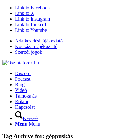
Link to Facebook
Link to X
Link to Instagram
Link to LinkedIn
Link to Youtube
Adatkezelési tájékoztató
Kockázati tájékoztató
Szerzői jogok
Discord
Podcast
Blog
Videó
Támogatás
Rólam
Kapcsolat
Keresés
Menu
Menu
Tag Archive for:
géppuskás