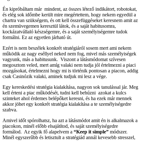
Én kipróbáltam már mindent, az összes létező indikátort, robotokat,
és elég sok időmbe került mire megértettem, hogy nekem egyedül a
chartra van szükségem, és ott kell összefüggéseket keresnem amit az
én szemüvegemen keresztül látok, és a saját habitusomra,
kockázatvállaló készségemre, és a saját személyiségemre tudok
formálni. Ez az egyetlen járható út.
Ezért is nem beszélek konkrét stratégiáról sosem mert ami nekem
működik az nagy eséllyel neked nem fog, mivel más személyiségek
vagyunk, más a habitusunk. Viszont a látásmódomat szívesen
megosztom veled, mert amíg valaki nem tudja jól értelmezni a piaci
mozgásokat, értelmezni hogy mi is történik pontosan a piacon, addig
csak Casinózik valaki, aminek tudjuk mi lesz a vége.
Egy kereskedési stratégia kialakítása, nagyon sok tanulással jár. Meg
kell érteni a piac működését, tudni kell behúzni azokat a kulcs
szinteket ahol érdemes belépőket keresni, és ha ezek már mennek
akkor jöhet egy konkrét stratégia kialakítása a te személyiségedre
szabva.
Amivel időt spórolhatsz, ha azt a látásmódot amit én is alkalmazok a
piacokon, minél előbb elsajátítod, és saját személyiségedre
formálod. Az egyik fő alapelvem a
“Keep it simple”
módszer.
Minél egyszerűbb és letisztult a stratégiád annál kevesebb stresszel,