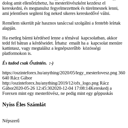
dolog amit ellenőrizhetsz, ha mesterlövészként kezdesz el
kereskedni, és megtanulsz fegyelmezettnek és türelmesnek lenni,
ami jelentősen segíteni fog neked sikeres kereskedővé válni.
Remélem sikerült pár hasznos tanáccsal szolgálni a fentebb leírtak
alapján.
Ha esetleg bármi kérdésed lenne a témával kapcsolatban, akkor
tedd fel bátran a kérdéseidet. Írhatsz emailt ha a kapcsolat menüre
kattintasz, vagy megtalálsz a legnépszerűbb közösségi
platformokon is.
És tudod csak Őszintén. :-)
https://oszinteforex.hu/anything/2020/05/legy_mesterlovesz.png
360
640
Rácz Gábor
http://oszinteforex.hu/anything/2019/12/ofx_logo.png
Rácz
Gábor
2020-05-26 12:45:30
2020-12-04 17:08:14
Kereskedj a
Forexen mint egy mesterlövész, ne pedig mint egy géppuskás
Nyiss Éles Számlát
Népszerű